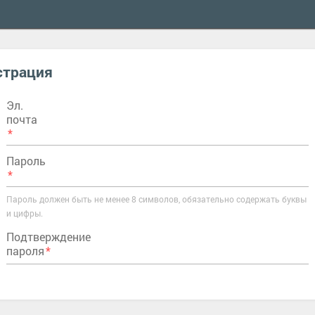
страция
Эл.
почта
Пароль
Пароль должен быть не менее 8 символов, обязательно содержать буквы
и цифры.
Подтверждение
пароля