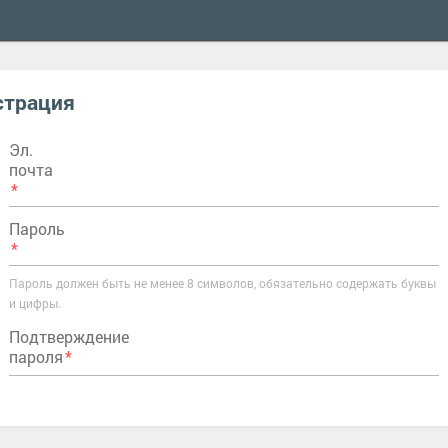
страция
Эл.
почта
Пароль
Пароль должен быть не менее 8 символов, обязательно содержать буквы
и цифры.
Подтверждение
пароля