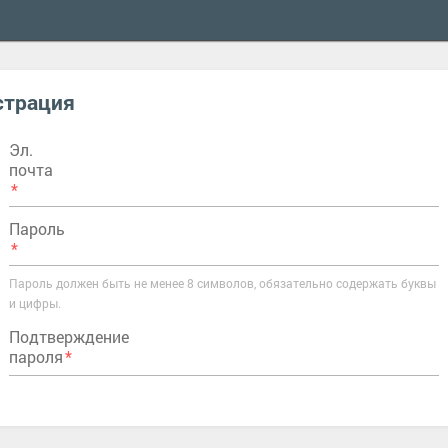
страция
Эл.
почта
Пароль
Пароль должен быть не менее 8 символов, обязательно содержать буквы
и цифры.
Подтверждение
пароля