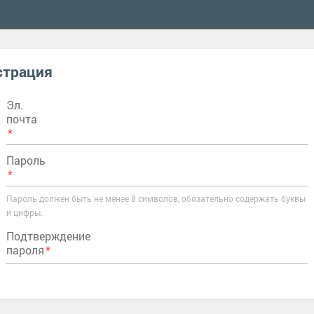
страция
Эл.
почта
Пароль
Пароль должен быть не менее 8 символов, обязательно содержать буквы
и цифры.
Подтверждение
пароля